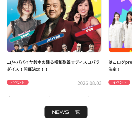
11/4 パパイヤ鈴木の踊る昭和歌謡☆ディスコパラ
はこログpre
ダイス！開催決定！！
決定！
2026.08.03
イベント
イベント
NEWS 一覧